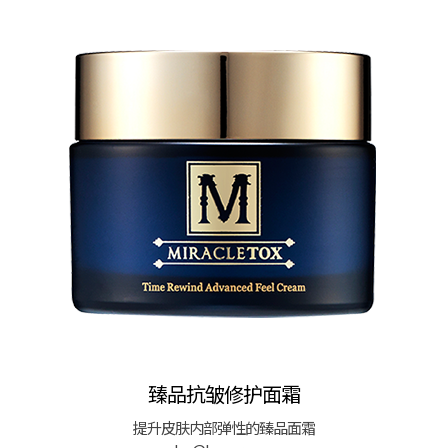
臻品抗皱修护面霜
提升皮肤内部弹性的臻品面霜