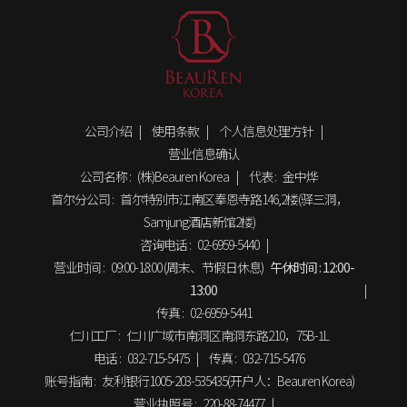
公司介绍
使用条款
个人信息处理方针
营业信息确认
公司名称 :
(株)Beauren Korea
代表 :
金中烨
首尔分公司 :
首尔特别市江南区奉恩寺路146,2楼(驿三洞，
Samjung酒店新馆2楼)
咨询电话 :
02-6959-5440
营业时间 :
09:00-18:00 (周末、节假日休息)
午休时间 :
12:00-
13:00
传真 :
02-6959-5441
仁川工厂 :
仁川广域市南洞区南洞东路210，75B-1L
电话 :
032-715-5475
传真 :
032-715-5476
账号指南 :
友利银行1005-203-535435(开户人：Beauren Korea)
营业执照号 :
220-88-74477