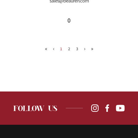
sales@beauren.com
0
1
2
3