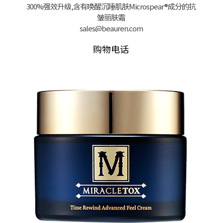
300%强效升级,含有唤醒沉睡肌肤Microspear®成分的抗
皱丽肤霜
sales@beauren.com
购物电话