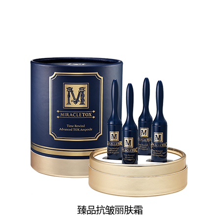
臻品抗皱丽肤霜